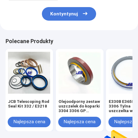
Kontyntynuj
Polecane Produkty
JCB Telescoping Rod
Olejoodporny zestaw
E330B E365B S
Seal Kit 332 / E3218
uszczelek do koparki
3306 Tylna
3304 3306 GP
uszczelka wał
Przednia uszczelka
korbowego 4W
wału korbowego
3256191
Najlepsza cena
Najlepsza cena
Najlepsza 
9Y9895