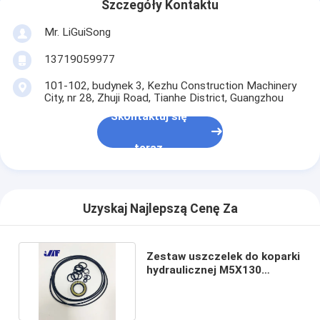
Szczegóły Kontaktu
Mr. LiGuiSong
13719059977
101-102, budynek 3, Kezhu Construction Machinery
City, nr 28, Zhuji Road, Tianhe District, Guangzhou
Skontaktuj się
teraz
Uzyskaj Najlepszą Cenę Za
Zestaw uszczelek do koparki
hydraulicznej M5X130
Odpowiedni 320C / D