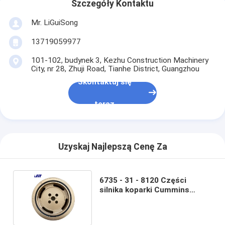
Szczegóły Kontaktu
Mr. LiGuiSong
13719059977
101-102, budynek 3, Kezhu Construction Machinery
City, nr 28, Zhuji Road, Tianhe District, Guangzhou
Skontaktuj się
teraz
Uzyskaj Najlepszą Cenę Za
6735 - 31 - 8120 Części
silnika koparki Cummins
Komatsu 6D102 Amortyzator