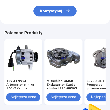
Kontyntynuj
Polecane Produkty
12V 4TNV94
Mitsubishi 4M50
E320D C4.4 C6.6
Alternator silnika
Ekskawator Części
Pompa do
R60-7 Yanmar
silnika L220-0036S
przenoszenia 
101211-2951
Oryginalne części
119626-77210
pomp olejowych
Najlepsza cena
Najlepsza cena
Najlepsza 