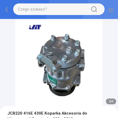
2
/
4
JCB220 416E 430E Koparka Akcesoria do