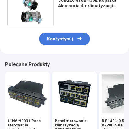
JCB220 416E 430E Koparka
Akcesoria do klimatyzacji
Sprężarka 299 - 2212
Kontyntynuj
Polecane Produkty
11N6-90031 Panel
Panel sterowania
R R140L-9 R2
sterowania
klimatyzacją
R220LC-9 Pan