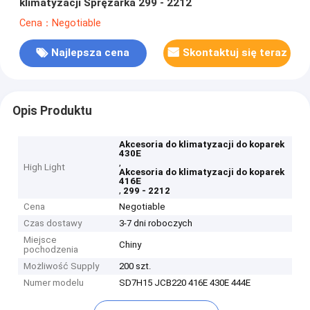
klimatyzacji Sprężarka 299 - 2212
Cena：Negotiable
Najlepsza cena
Skontaktuj się teraz
Opis Produktu
Akcesoria do klimatyzacji do koparek
430E
,
High Light
Akcesoria do klimatyzacji do koparek
416E
,
299 - 2212
Cena
Negotiable
Czas dostawy
3-7 dni roboczych
Miejsce
Chiny
pochodzenia
Możliwość Supply
200 szt.
Numer modelu
SD7H15 JCB220 416E 430E 444E