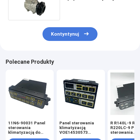
R134a 2208-6013B
Kontyntynuj
Polecane Produkty
11N6-90031 Panel
Panel sterowania
R R140L-9 R2
sterowania
klimatyzacją
R220LC-9 Pan
klimatyzacją do
VOE14530573
sterowania
koparki Hyundai
Koparka EC210B
klimatyzacją 