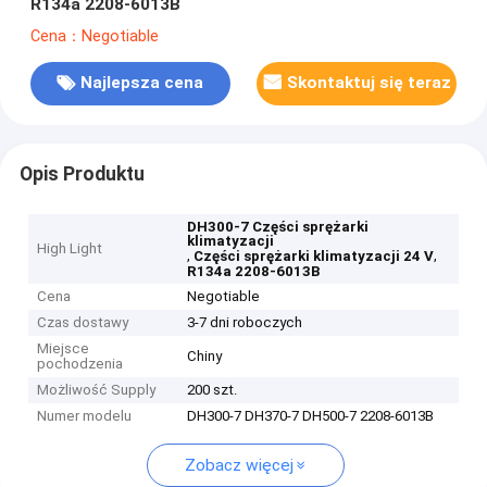
R134a 2208-6013B
Cena：Negotiable
Najlepsza cena
Skontaktuj się teraz
Opis Produktu
DH300-7 Części sprężarki
klimatyzacji
High Light
,
,
Części sprężarki klimatyzacji 24 V
R134a 2208-6013B
Cena
Negotiable
Czas dostawy
3-7 dni roboczych
Miejsce
Chiny
pochodzenia
Możliwość Supply
200 szt.
Numer modelu
DH300-7 DH370-7 DH500-7 2208-6013B
Zobacz więcej